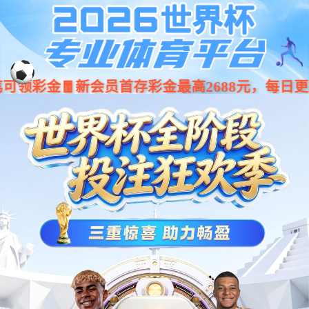
九游娱乐
(NineGameSports)官方网
站-九游引领娱乐潮流
Previous
Nex
不锈钢雕塑
广场雕塑
园林雕塑
水泥雕塑
镂空雕塑
玻璃钢雕塑
铁艺机器人
锻铜铸铜雕塑
当前位置：
主页
>
产品介绍
>
镂空雕塑
>