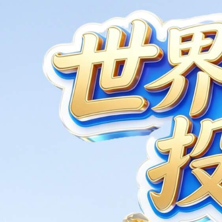
新闻公告
产品介绍
行业新闻
成功案例
团队介绍
联系我们