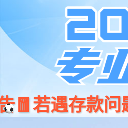
九游娱乐(NineGameSpo
北京
天工
雕塑有限公
BEIJING TIANGONG SCULPTURE ART CO., LTD
九游娱乐
关于我们
产
Previous
当前位置：
主页
>
联
栏目列表
COLUMN LIST
关于我们